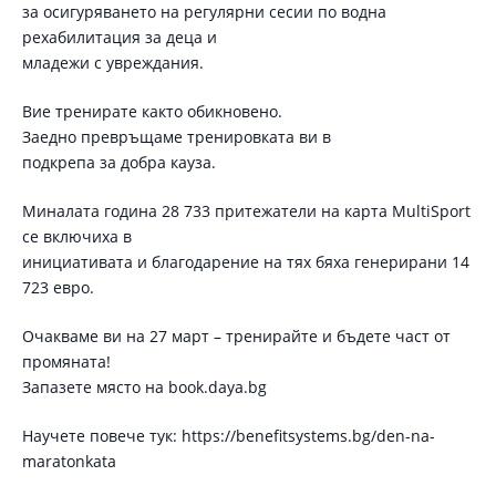
за осигуряването на регулярни сесии по водна
рехабилитация за деца и
младежи с увреждания.
Вие тренирате както обикновено.
Заедно превръщаме тренировката ви в
подкрепа за добра кауза.
Миналата година 28 733 притежатели на карта MultiSport
се включиха в
инициативата и благодарение на тях бяха генерирани 14
723 евро.
Очакваме ви на 27 март – тренирайте и бъдете част от
промяната!
Запазете място на book.daya.bg
Научете повече тук: https://benefitsystems.bg/den-na-
maratonkata